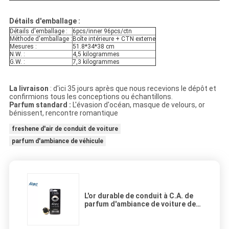
Détails d'emballage :
Détails d'emballage :
6pcs/inner 96pcs/ctn
Méthode d'emballage :
Boîte intérieure + CTN externe
Mesures :
51.8*34*38 cm
N.W. :
4,5 kilogrammes
G.W. :
7,3 kilogrammes
La livraison
: d'ici 35 jours après que nous recevions le dépôt et
confirmions tous les conceptions ou échantillons.
Parfum standard :
L'évasion d'océan, masque de velours, or
bénissent, rencontre romantique
freshene d'air de conduit de voiture
parfum d'ambiance de véhicule
L'or durable de conduit à C.A. de
parfum d'ambiance de voiture de
style de casque bénissent le
matériel d'ABS