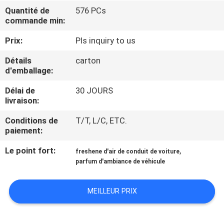
Quantité de
576 PCs
commande min:
CONTRÔLE
DE
Prix:
Pls inquiry to us
QUALITÉ
Détails
carton
d'emballage:
CONTACTEZ-
Délai de
30 JOURS
livraison:
NOUS
Conditions de
T/T, L/C, ETC.
paiement:
NOUVELLES
Le point fort:
,
freshene d'air de conduit de voiture
parfum d'ambiance de véhicule
DEMANDEZ
UNE
MEILLEUR PRIX
CITATION