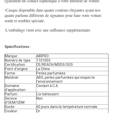
également un contact sophistiqué à votre intérieur de voiture.
·
Casque disponible dans quatre couleurs élégantes ayant nos
quatre parfums différents de signature pour faire votre voiture
sentir et sembler spéciale.
L'emballage vient avec une suffisance supplémentaire
·
Spécifications :
Marque :
AIRPRO
Numéro de type :
1101003
Certification :
CE/REACH/MSDS/SGS
Point d'origine :
La Chine
Forme :
Perles parfumées
Matériel :
ABS,
perles parfumées qui respecte
l'environnement
Domaine
Conduit à C.A.
d'application :
Parfum :
L'or bénissent
Service
Non
d'OEM/ODM :
Durée :
60 jours dans la température normale
Couleur :
Or