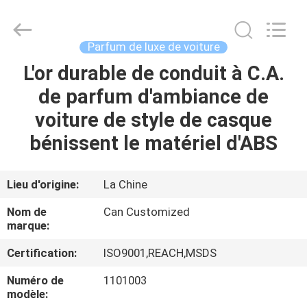
Shamood
Daily
Use
Products
Co.,
Parfum de luxe de voiture
Ltd..
All
L'or durable de conduit à C.A.
MAISON
Rights
Reserved.
de parfum d'ambiance de
PRODUITS
voiture de style de casque
bénissent le matériel d'ABS
AU
SUJET
Lieu d'origine:
La Chine
DE
Nom de
Can Customized
NOUS
marque:
Certification:
ISO9001,REACH,MSDS
VISITE
Numéro de
1101003
D'USINE
modèle: