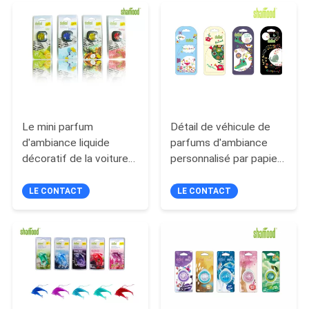
PLAN
DU
SITE
POLITIQUE
Le mini parfum
Détail de véhicule de
DE
d'ambiance liquide
parfums d'ambiance
CONFIDENTIALITÉ
décoratif de la voiture
personnalisé par papier
4ML régénèrent le
de parfum d'heure
jasmin/citron de parfum
heureuse pas
LE CONTACT
LE CONTACT
d'ambiance de voiture