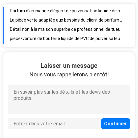
Liquide de 59ML Cherry Spray Air Freshener Concentrated pour la maison et la voiture
Parfum d'ambiance élégant de pulvérisation liquide de parfum d'ambiance pour la pièce Muti - formes qui respecte l'environnement
La pièce verte adaptée aux besoins du client de parfum d'ambiance de parfum d'Apple pulvérise le parfum liquide
Détail non à la maison superbe de professionnel de tueur d'odeur de parfums d'ambiance automatiques de jet de chaux
pièce/voiture de bouteille liquide de PVC de pulvérisateurs parfumés de parfum d'ambiance du raisin 59ML petite
Parfum d'ambiance d'huile essentielle de ménage multicolore, forme liquide de bouteille de PVC
OEM/ODM spécifiques des parfums d'ambiance 12g de dauphin de véhicule en plastique simple de coutume pas
Laisser un message
L'arome accrochant de Mutiple de parfum d'ambiance de PVC de doubles parfums de Shamood flaire 24g
Nous vous rappellerons bientôt!
Le parfum d'ambiance accrochant de l'arome 24g de parfum en plastique mignon de voiture a assorti des parfums