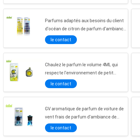
bains
Parfums adaptés aux besoins du client
d'océan de citron de parfum d'ambiance
de maison de vide
Petites bandes de Oder-élimination de l'aspirateur de parfum d'ambiance 5/PK
le contact
Parfum d'ambiance de papier non-fumeurs adapté aux besoins du client pour qui respecte l'environnement à la maison
Parfum d'ambiance de papier de cerise de parfum d'ambiance de Cabinet rêvant l'arbre
Chaulez le parfum le volume 4ML qui
Parfum de papier épais de fraise de parfum d'ambiance de girafe animale qui respecte l'environnement
respecte l'environnement de petit
Prime chaude de carte de papier de coeur accrochant 1 parfum d'ambiance du PK
parfum d'ambiance liquide de voiture
le contact
Parfum d'ambiance de papier épais accrochant promotionnel d'ampoule nouvelle pour les véhicules et la maison
L'huile parfumée à papillon de parfum d'ambiance a basé le parfum d'ambiance
Modèle génial de requin de parfum d'ambiance d'huile essentielle de parfums d'ambiance de voiture
GV aromatique de parfum de voiture de
Les parfums d'ambiance drôles de girafe animale pour la nature de fruit de voitures conçoivent le style de fleur
vent frais de parfum d'ambiance de
Le parfum d'ambiance brûlant d'huile essentielle de passion pour des véhicules a flairé la carte de papier
conduit de parfum liquide d'air
le contact
Bon parfum accrochant sentant au parfum délicieux de voiture de papier de coeur de parfums d'ambiance de voiture