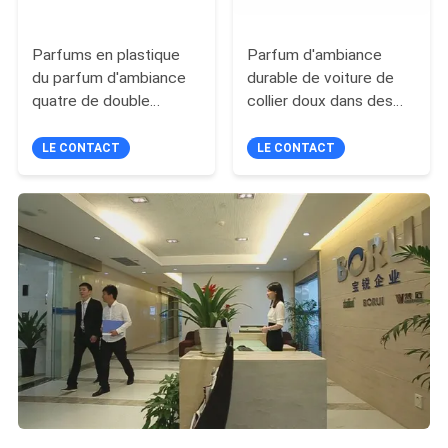
Parfums en plastique
Parfum d'ambiance
du parfum d'ambiance
durable de voiture de
quatre de double
collier doux dans des
dauphin accrochant
fonctions de Mutiple
dans le miroir de vue
LE CONTACT
LE CONTACT
arrière de Carfor