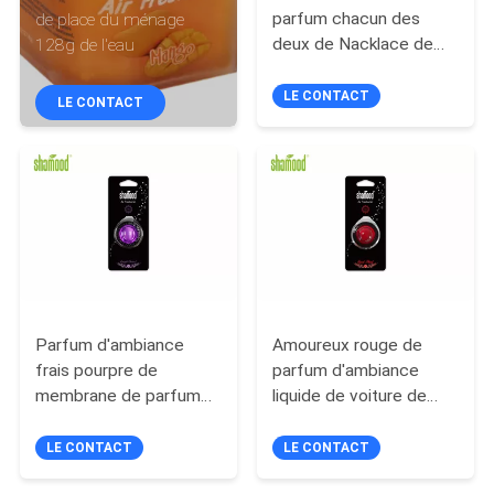
parfum chacun des
de place du ménage
deux de Nacklace de
128g de l'eau
CONTRÔLE
voiture de conduit qui
DE
emploient sur le miroir
LE CONTACT
LE CONTACT
de vue arrière
QUALITÉ
CONTACTEZ-
NOUS
NOUVELLES
Parfum d'ambiance
Amoureux rouge de
DEMANDEZ
frais pourpre de
parfum d'ambiance
membrane de parfum
liquide de voiture de
UNE
de voiture de Nacklace
membrane de série de
CITATION
pour le miroir de vue
conduit accrochant
LE CONTACT
LE CONTACT
arrière de conduit
également