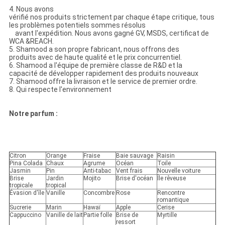
4. Nous avons
vérifié nos produits strictement par chaque étape critique, tous
les problèmes potentiels sommes résolus
avant l'expédition. Nous avons gagné GV, MSDS, certificat de
WCA &REACH.
5. Shamood a son propre fabricant, nous offrons des
produits avec de haute qualité et le prix concurrentiel.
6. Shamood a l'équipe de première classe de R&D et la
capacité de développer rapidement des produits nouveaux
7. Shamood offre la livraison et le service de premier ordre.
8. Qui respecte l'environnement
Notre parfum :
Citron
Orange
Fraise
Baie sauvage
Raisin
Pina Colada
Chaux
Agrume
Océan
Toile
Jasmin
Pin
Anti-tabac
Vent frais
Nouvelle voiture
Brise
Jardin
Mojito
Brise d'océan
Île rêveuse
tropicale
tropical
Évasion d'île
Vanille
Concombre
Rose
Rencontre
romantique
Sucrerie
Marin
Hawaï
Apple
Cerise
Cappuccino
Vanille de lait
Partie folle
Brise de
Myrtille
ressort