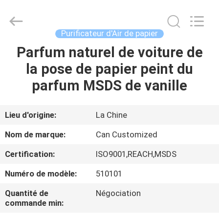
Shamood
Daily
Use
Products
Co.,
Purificateur d'Air de papier
Ltd..
All
Parfum naturel de voiture de
MAISON
Rights
Reserved.
la pose de papier peint du
PRODUITS
parfum MSDS de vanille
AU
Lieu d'origine:
La Chine
SUJET
Nom de marque:
Can Customized
DE
Certification:
ISO9001,REACH,MSDS
NOUS
Numéro de modèle:
510101
VISITE
Quantité de
Négociation
commande min:
D'USINE