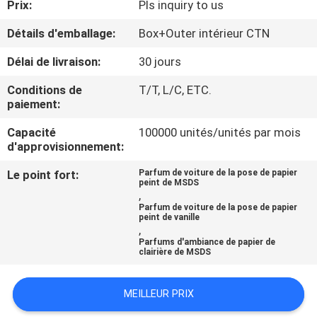
Prix:
Pls inquiry to us
CONTRÔLE
Détails d'emballage:
Box+Outer intérieur CTN
DE
Délai de livraison:
30 jours
QUALITÉ
Conditions de
T/T, L/C, ETC.
paiement:
CONTACTEZ-
Capacité
100000 unités/unités par mois
d'approvisionnement:
NOUS
Le point fort:
Parfum de voiture de la pose de papier
peint de MSDS
NOUVELLES
,
Parfum de voiture de la pose de papier
peint de vanille
,
DEMANDEZ
Parfums d'ambiance de papier de
clairière de MSDS
UNE
CITATION
MEILLEUR PRIX