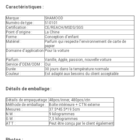
Caractéristiques :
Marque :
SHAMOOD
Numéro de type :
510101
Certification :
CE/REACH/MSDS/SGS
Point d'origine :
La Chine
Forme :
Conception d'enfant
Matériel :
Parfum qui respecte l'environnement de carte de
papier
Domaine d'application
Pour la voiture
:
Parfum :
Vanille, Apple, passion, nouvelle voiture
Service d'OEM/ODM :
Oui
Durée :
30 jours dans la température normale
Couleur :
Est adapté aux besoins du client acceptable
Détails de emballage :
Détails de empaquetage :
48pcs/inner, 480pcs/ctn
Méthode de emballage :
Boîte intérieure + CTN externe
Mesures :
37.5*45.5*19.5cm
N.W. :
9 kilogrammes
G.W. :
7,5 kilogrammes
ATT :
Peut être conçu par le client également
Photos :