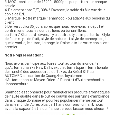
3. MOQ : conteneur de 1*20ft, 5000pcs par parfum sur chaque
article.
4. Paiement : par T/T, 30% à l'avance, le solde dû à la vue de la
copie de B/L.
5. Marque : Notre marque " shamood » ou adapté aux besoins du
client.
6.Delivery : d'ici 35 jours après que nous recevions le dépôt et
confirmions tous les conceptions ou échantillons.
parfum 7.Standard : divers, il y a quatre styles importants : Style
de fleur, style de fruit, style de nature et style de conception, tel
que la vanille, le citron, l'orange, la fraise, etc. Le votre choisi est
premier.
Notre représentation :
Nous avons participé aux foires tout autour du monde, tel
qu'Automechanika New Delhi, expo automatique internationale
de marché des accessoires de Tokyo, du Brésil St Paul
AUTOMEC, de canton de Guangzhou loyalement,
d'Automechanika Moyen-Orient à Dubaï et d'Automechanika
Johannesburg.
Shamood est consacré pour fabriquer les produits aromatiques
de haute qualité dans le but de couvrir des parfums d'ambiance
dans chaque domaine et pour les populariser même partout
dans le monde. Après plus de 11 ans dur fonctionnant, nous
avons la capacité et la confiance de vous laisser nous choisir ! !