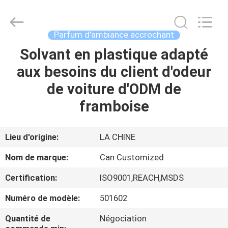
Shamood
Daily
Use
Products
Co.,
Parfum d'ambiance accrochant
Ltd..
All
Solvant en plastique adapté
MAISON
Rights
Reserved.
aux besoins du client d'odeur
PRODUITS
de voiture d'ODM de
framboise
AU
SUJET
Lieu d'origine:
LA CHINE
DE
Nom de marque:
Can Customized
NOUS
Certification:
ISO9001,REACH,MSDS
Numéro de modèle:
501602
VISITE
D'USINE
Quantité de
Négociation