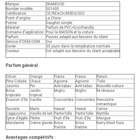
Marque :
SHAMOOD
Number modèle :
501600
Certification :
CE/REACH/MSDS/SGS
Point d'origine :
La Chine
Forme :
Dauphin simple
Matériel :
Parfum de PVC+Eco-friendly
Domaine d'application :
Pour la MAISON et la voiture
Parfum :
Pouvez adapté aux besoins du client
Service d'OEM/ODM :
Oui
Durée :
35 jours dans la température normale
Couleur :
Est adapté aux besoins du client acceptable
Parfum général
Citron
Orange
Fraise
Fraise
Raisin
Pina Colada
Chaux
Agrume
Agrume
Toile
Jasmin
Pin
Anti-tabac
Anti-tabac
Nouvelle voiture
Brise
Jardin
Mojito
Mojito
Île rêveuse
tropicale
tropical
Évasion d'île
Vanille
Concombre
Concombre
Rencontre
romantique
Sucrerie
Marin
Hawaï
Hawaï
Cerise
Cappuccino
Vanille de lait
Partie folle
Partie folle
Myrtille
Épice d'Apple
Pêche
Fruit d'île
Fruit d'île
Mangue
Mandarine
Crème glacée
Brise
Brise
Berry Blast frais
fraîche
fraîche
Avantages compétitifs :