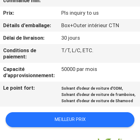
commande min:
Prix:
Pls inquiry to us
CONTRÔLE
DE
Détails d'emballage:
Box+Outer intérieur CTN
QUALITÉ
Délai de livraison:
30 jours
Conditions de
T/T, L/C, ETC.
CONTACTEZ-
paiement:
NOUS
Capacité
50000 par mois
d'approvisionnement:
NOUVELLES
Le point fort:
,
Solvant d'odeur de voiture d'ODM
,
Solvant d'odeur de voiture de framboise
Solvant d'odeur de voiture de Shamood
DEMANDEZ
UNE
MEILLEUR PRIX
CITATION