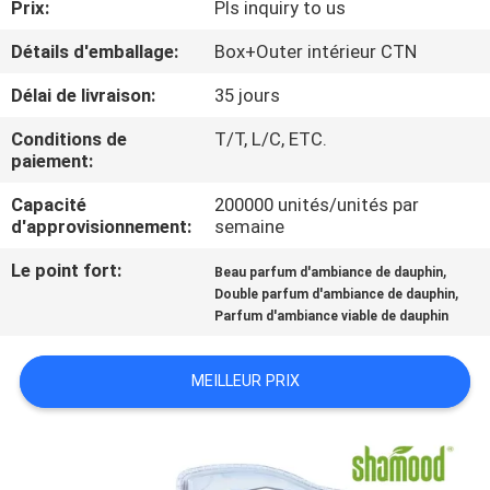
Prix:
Pls inquiry to us
CONTRÔLE
Détails d'emballage:
Box+Outer intérieur CTN
DE
Délai de livraison:
35 jours
QUALITÉ
Conditions de
T/T, L/C, ETC.
paiement:
CONTACTEZ-
Capacité
200000 unités/unités par
d'approvisionnement:
semaine
NOUS
Le point fort:
,
Beau parfum d'ambiance de dauphin
,
Double parfum d'ambiance de dauphin
NOUVELLES
Parfum d'ambiance viable de dauphin
DEMANDEZ
MEILLEUR PRIX
UNE
CITATION