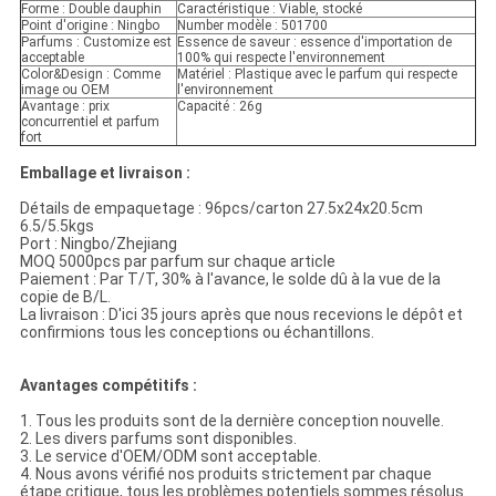
Forme : Double dauphin
Caractéristique : Viable, stocké
Point d'origine : Ningbo
Number modèle : 501700
Parfums : Customize est
Essence de saveur : essence d'importation de
acceptable
100% qui respecte l'environnement
Color&Design : Comme
Matériel : Plastique avec le parfum qui respecte
image ou OEM
l'environnement
Avantage : prix
Capacité : 26g
concurrentiel et parfum
fort
Emballage et livraison :
Détails de empaquetage : 96pcs/carton 27.5x24x20.5cm
6.5/5.5kgs
Port : Ningbo/Zhejiang
MOQ 5000pcs par parfum sur chaque article
Paiement : Par T/T, 30% à l'avance, le solde dû à la vue de la
copie de B/L.
La livraison : D'ici 35 jours après que nous recevions le dépôt et
confirmions tous les conceptions ou échantillons.
Avantages compétitifs :
1. Tous les produits sont de la dernière conception nouvelle.
2. Les divers parfums sont disponibles.
3. Le service d'OEM/ODM sont acceptable.
4. Nous avons vérifié nos produits strictement par chaque
étape critique, tous les problèmes potentiels sommes résolus