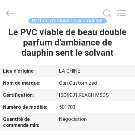
Shamood
Daily
Use
Products
Co.,
Parfum d'ambiance accrochant
Ltd..
All
Le PVC viable de beau double
MAISON
Rights
Reserved.
parfum d'ambiance de
PRODUITS
dauphin sent le solvant
AU
Lieu d'origine:
LA CHINE
SUJET
Nom de marque:
Can Customized
DE
Certification:
ISO9001,REACH,MSDS
NOUS
Numéro de modèle:
501703
VISITE
Quantité de
Négociation
commande min:
D'USINE