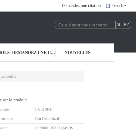
Demandez une citation
French
NOUS
DEMANDEZ UNE CITATION
NOUVELLES
pantoufle
s sur le produit:
origine:
LA CHINE
 marque:
Can Customized
cation:
ISO9001,REACH,MSDS