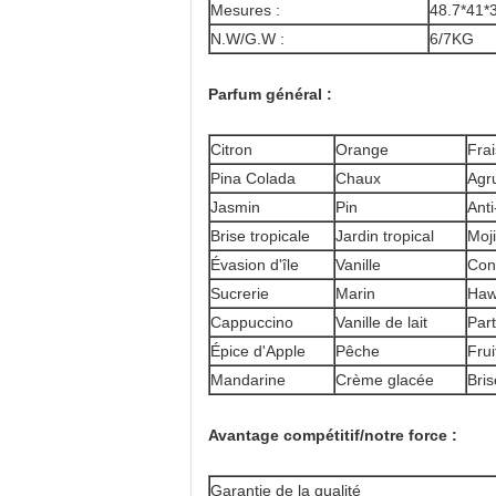
Mesures :
48.7*41*
N.W/G.W :
6/7KG
Parfum général :
Citron
Orange
Fra
Pina Colada
Chaux
Agr
Jasmin
Pin
Anti
Brise tropicale
Jardin tropical
Moji
Évasion d'île
Vanille
Con
Sucrerie
Marin
Haw
Cappuccino
Vanille de lait
Part
Épice d'Apple
Pêche
Frui
Mandarine
Crème glacée
Bris
Avantage compétitif/notre force :
Garantie de la qualité