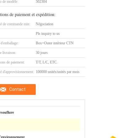
 de modèle:
502304
tions de paiement et expédition:
té de commande min:
Négociation
Pls inquiry to us
 d'emballage:
Box+Outer intérieur CTN
e livraison:
30 jours
ions de paiement:
T/T, L/C, ETC.
té d'approvisionnement:
100000 unités/unités par mois
Contact
rsouflure
 l'environnement