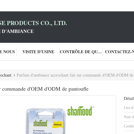
E PRODUCTS CO., LTD.
 D'AMBIANCE
DE NOUS
VISITE D'USINE
CONTRÔLE DE QUALITÉ
CONTACTEZ-
rochant
Parfum d'ambiance accrochant fait sur commande d'OEM d'ODM de 
sur commande d'OEM d'ODM de pantoufle
Détail
Lieu d'
Nom de
Certifi