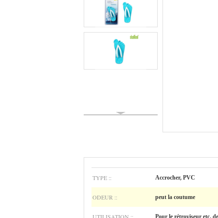
TYPE ::
Accrocher, PVC
ODEUR ::
peut la coutume
UTILISATION ::
Pour le rétroviseur etc. de