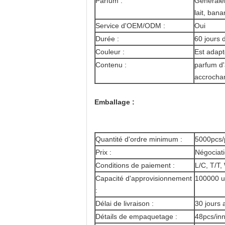
Parfum :
Généralem
lait, ban
Service d'OEM/ODM :
Oui
Durée :
60 jours 
Couleur :
Est adapt
Contenu :
parfum d'
accrocha
Emballage :
Quantité d'ordre minimum :
5000pcs/
Prix :
Négociat
Conditions de paiement :
L/C, T/T,
Capacité d'approvisionnement
100000 u
:
Délai de livraison :
30 jours 
Détails de empaquetage :
48pcs/in