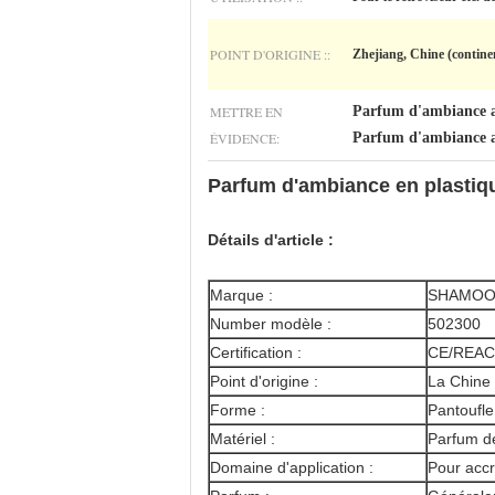
POINT D'ORIGINE ::
Zhejiang, Chine (contine
METTRE EN
Parfum d'ambiance 
ÉVIDENCE:
Parfum d'ambiance a
Parfum d'ambiance en plasti
Détails d'article :
Marque :
SHAMO
Number modèle :
502300
Certification :
CE/REAC
Point d'origine :
La Chine
Forme :
Pantoufle
Matériel :
Parfum d
Domaine d'application :
Pour acc