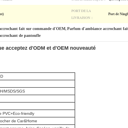
PORT DE LA
nt)
Port de Ning
LIVRAISON ::
accrochant fait sur commande d'OEM
Parfum d'ambiance accrochant f
,
ccrochant de pantoufle
que acceptez d'ODM et d'OEM nouveauté
OD
H/MSDS/SGS
e PVC+Eco-friendly
rocher de Car&Home