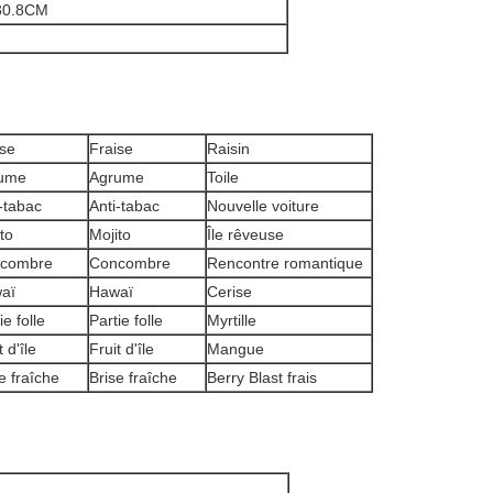
30.8CM
ise
Fraise
Raisin
ume
Agrume
Toile
-tabac
Anti-tabac
Nouvelle voiture
to
Mojito
Île rêveuse
combre
Concombre
Rencontre romantique
aï
Hawaï
Cerise
ie folle
Partie folle
Myrtille
t d'île
Fruit d'île
Mangue
e fraîche
Brise fraîche
Berry Blast frais