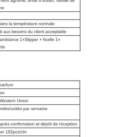
ent agrume, brise d'océan, vanille de
ane
dans la température normale
é aux besoins du client acceptable
ambiance 1×Slipper + ficelle 1×
nts
parfum
ion
 Western Union
nités/unités par semaine
après confirmation et dépôt de réception.
ner 192pcs/ctn