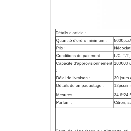
Détails d'article :
Quantité d'ordre minimum :
5000pcs
Prix :
Négociat
Conditions de paiement :
L/C, T/T
Capacité d'approvisionnement
100000 u
:
Délai de livraison :
30 jours 
Détails de empaquetage :
12pcs/in
Mesures :
34.6*24.
Parfum :
Citron, 