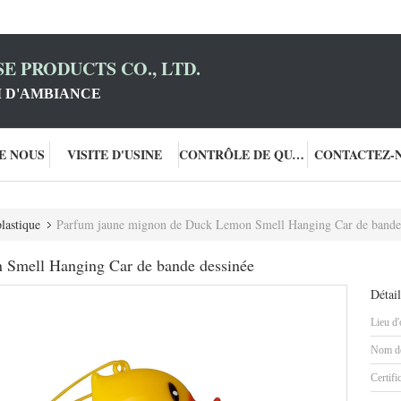
E PRODUCTS CO., LTD.
 D'AMBIANCE
DE NOUS
VISITE D'USINE
CONTRÔLE DE QUALITÉ
CONTACTEZ-
lastique
Parfum jaune mignon de Duck Lemon Smell Hanging Car de bande 
Smell Hanging Car de bande dessinée
Détail
Lieu d'
Nom de
Certifi