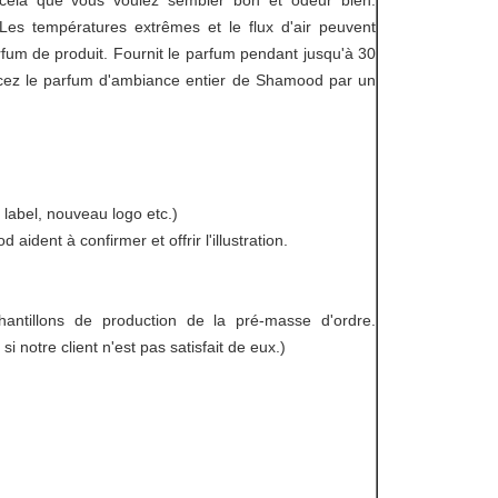
 cela que vous voulez sembler bon et odeur bien.
Les températures extrêmes et le flux d'air peuvent
arfum de produit. Fournit le parfum pendant jusqu'à 30
acez le parfum d'ambiance entier de Shamood par un
u label, nouveau logo etc.)
aident à confirmer et offrir l'illustration.
chantillons de production de la pré-masse d'ordre.
si notre client n'est pas satisfait de eux.)