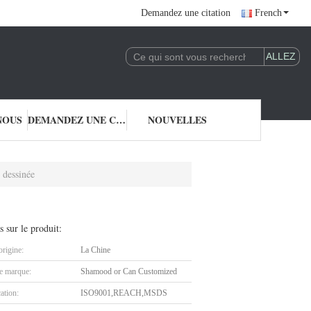
Demandez une citation
French
NOUS
DEMANDEZ UNE CITATION
NOUVELLES
dessinée
s sur le produit:
origine:
La Chine
 marque:
Shamood or Can Customized
cation:
ISO9001,REACH,MSDS