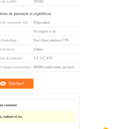
 de modèle:
503202
tions de paiement et expédition:
té de commande min:
Négociation
Pls inquiry to us
 d'emballage:
Box+Outer intérieur CTN
e livraison:
35days
ions de paiement:
T/T, L/C, ETC.
té d'approvisionnement:
600000 unités/unités par mois
Contact
 ou coutume
, voiture et etc.