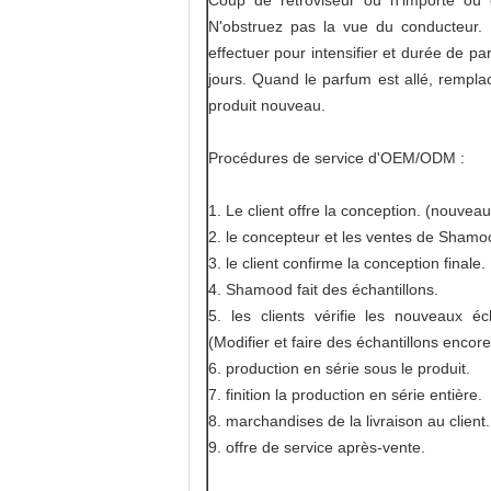
Coup de rétroviseur ou n'importe où
N'obstruez pas la vue du conducteur. 
effectuer pour intensifier et durée de p
jours. Quand le parfum est allé, rempl
produit nouveau.
Procédures de service d'OEM/ODM :
1. Le client offre la conception. (nouvea
2. le concepteur et les ventes de Shamood 
3. le client confirme la conception finale.
4. Shamood fait des échantillons.
5. les clients vérifie les nouveaux é
(Modifier et faire des échantillons encore 
6. production en série sous le produit.
7. finition la production en série entière.
8. marchandises de la livraison au client.
9. offre de service après-vente.