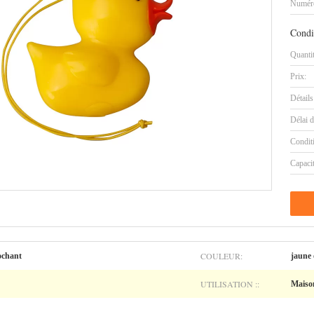
Numéro
Condi
Quanti
Prix:
Détails
Délai d
Condit
Capaci
COULEUR:
ochant
jaune
UTILISATION ::
Maison