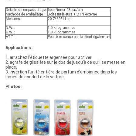
Détails de empaquetage :
6pcs/inner 48pcs/ctn
Méthode de emballage :
Boîte intérieure + CTN externe
Mesures :
20.7*39*11cm
N.W. :
1,5 kilogrammes
G.W. :
1,8 kilogrammes
ATT :
Peut être conçu par le client également
Applications :
1. arrachez l'étiquette argentée pour activer.
2. agrafe de glissière sur le dos de jusqu'à ce qu'il se mette en
place.
3. insertion l'unité entière de parfum d'ambiance dans les
lames du conduit de la voiture.
Photos :