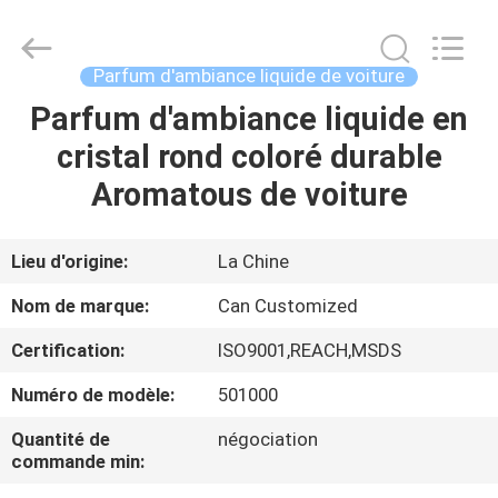
Shamood
Daily
Use
Products
Co.,
Parfum d'ambiance liquide de voiture
Ltd..
All
Parfum d'ambiance liquide en
MAISON
Rights
Reserved.
cristal rond coloré durable
PRODUITS
Aromatous de voiture
AU
Lieu d'origine:
La Chine
SUJET
Nom de marque:
Can Customized
DE
Certification:
ISO9001,REACH,MSDS
NOUS
Numéro de modèle:
501000
VISITE
Quantité de
négociation
commande min:
D'USINE