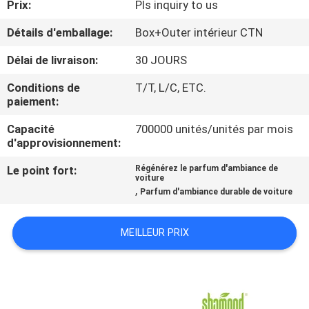
Prix:
Pls inquiry to us
CONTRÔLE
Détails d'emballage:
Box+Outer intérieur CTN
DE
Délai de livraison:
30 JOURS
QUALITÉ
Conditions de
T/T, L/C, ETC.
paiement:
CONTACTEZ-
Capacité
700000 unités/unités par mois
d'approvisionnement:
NOUS
Le point fort:
Régénérez le parfum d'ambiance de
voiture
NOUVELLES
,
Parfum d'ambiance durable de voiture
DEMANDEZ
MEILLEUR PRIX
UNE
CITATION