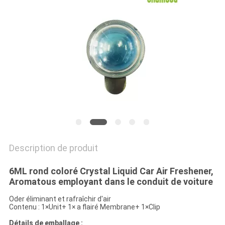
PLAN
DU
SITE
PRIVACY
POLICY
Description de produit
6ML rond coloré Crystal Liquid Car Air Freshener,
Aromatous employant dans le conduit de voiture
Oder éliminant et rafraîchir d'air
Contenu : 1×Unit+ 1× a flairé Membrane+ 1×Clip
Détails de emballage :