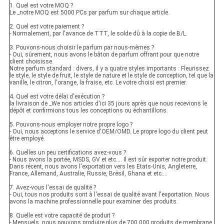
1. Quel est votre MOQ ?
Le _notre MOQ est 5000 PCs par parfum sur chaque article.
2. Quel est votre paiement ?
- Normalement, par l'avance de TTT, le solde dû à la copie de B/L.
3. Pouvons-nous choisir le parfum par nous-mêmes ?
- Oui, sûrement, nous avons le bâton de parfum offrant pour que notre
client choisisse.
Notre parfum standard : divers, il y a quatre styles importants : Fleurissez
le style, le style de fruit, le style de nature et le style de conception, tel que la
vanille, le citron, l'orange, la fraise, etc. Le votre choisi est premier.
4. Quel est votre délai d'exécution ?
la livraison de _We nos articles d'ici 35 jours après que nous recevions le
dépôt et confirmions tous les conceptions ou échantillons.
5. Pouvons-nous employer notre propre logo ?
- Oui, nous acceptons le service d'OEM/OMD. Le propre logo du client peut
être employé.
6. Quelles un peu certifications avez-vous ?
- Nous avons la portée, MSDS, GV et etc…. Il est sûr exporter notre produit.
Dans récent, nous avons l'exportation vers les Etats-Unis, Angleterre,
France, Allemand, Australie, Russie, Brésil, Ghana et etc….
7. Avez-vous l'essai de qualité ?
- Oui, tous nos produits sont à l'essai de qualité avant l'exportation. Nous
avons la machine professionnelle pour examiner des produits.
8. Quelle est votre capacité de produit ?
- Mensuels, nous pouvons produire plus de 700 000 produits de membrane