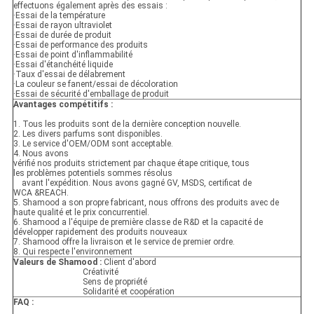
effectuons également après des essais :
·Essai de la température
·Essai de rayon ultraviolet
·Essai de durée de produit
·Essai de performance des produits
·Essai de point d'inflammabilité
·Essai d'étanchéité liquide
·Taux d'essai de délabrement
·La couleur se fanent/essai de décoloration
·Essai de sécurité d'emballage de produit
Avantages compétitifs :
1. Tous les produits sont de la dernière conception nouvelle.
2. Les divers parfums sont disponibles.
3. Le service d'OEM/ODM sont acceptable.
4. Nous avons
vérifié nos produits strictement par chaque étape critique, tous
les problèmes potentiels sommes résolus
avant l'expédition. Nous avons gagné GV, MSDS, certificat de
WCA &REACH.
5. Shamood a son propre fabricant, nous offrons des produits avec de
haute qualité et le prix concurrentiel.
6. Shamood a l'équipe de première classe de R&D et la capacité de
développer rapidement des produits nouveaux
7. Shamood offre la livraison et le service de premier ordre.
8. Qui respecte l'environnement
Valeurs de Shamood :
Client d'abord
Créativité
Sens de propriété
Solidarité et coopération
FAQ :