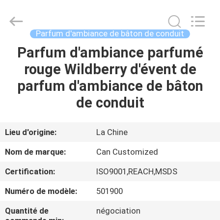
Shamood
Daily
Use
Products
Co.,
Parfum d'ambiance de bâton de conduit
Ltd..
All
Parfum d'ambiance parfumé
MAISON
Rights
Reserved.
rouge Wildberry d'évent de
PRODUITS
parfum d'ambiance de bâton
de conduit
AU
SUJET
Lieu d'origine:
La Chine
DE
Nom de marque:
Can Customized
NOUS
Certification:
ISO9001,REACH,MSDS
Numéro de modèle:
501900
VISITE
D'USINE
Quantité de
négociation