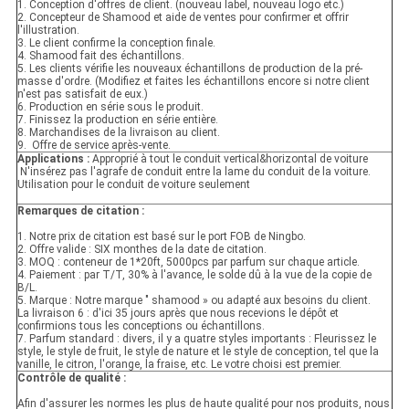
1. Conception d'offres de client. (nouveau label, nouveau logo etc.)
2. Concepteur de Shamood et aide de ventes pour confirmer et offrir
l'illustration.
3. Le client confirme la conception finale.
4. Shamood fait des échantillons.
5. Les clients vérifie les nouveaux échantillons de production de la pré-
masse d'ordre. (Modifiez et faites les échantillons encore si notre client
n'est pas satisfait de eux.)
6. Production en série sous le produit.
7. Finissez la production en série entière.
8. Marchandises de la livraison au client.
9. Offre de service après-vente.
Applications :
Approprié à tout le conduit vertical&horizontal de voiture
N'insérez pas l'agrafe de conduit entre la lame du conduit de la voiture.
Utilisation pour le conduit de voiture seulement
Remarques de citation :
1. Notre prix de citation est basé sur le port FOB de Ningbo.
2. Offre valide : SIX monthes de la date de citation.
3. MOQ : conteneur de 1*20ft, 5000pcs par parfum sur chaque article.
4. Paiement : par T/T, 30% à l'avance, le solde dû à la vue de la copie de
B/L.
5. Marque : Notre marque " shamood » ou adapté aux besoins du client.
La livraison 6 : d'ici 35 jours après que nous recevions le dépôt et
confirmions tous les conceptions ou échantillons.
7. Parfum standard : divers, il y a quatre styles importants : Fleurissez le
style, le style de fruit, le style de nature et le style de conception, tel que la
vanille, le citron, l'orange, la fraise, etc. Le votre choisi est premier.
Contrôle de qualité :
Afin d'assurer les normes les plus de haute qualité pour nos produits, nous