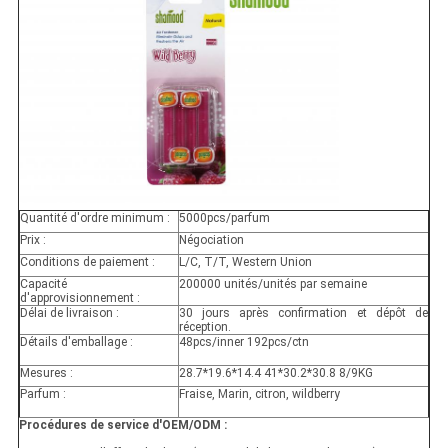
Quantité d'ordre minimum :
5000pcs/parfum
Prix :
Négociation
Conditions de paiement :
L/C, T/T, Western Union
Capacité
200000 unités/unités par semaine
d'approvisionnement :
Délai de livraison :
30 jours après confirmation et dépôt de
réception.
Détails d'emballage :
48pcs/inner 192pcs/ctn
Mesures :
28.7*19.6*14.4 41*30.2*30.8 8/9KG
Parfum :
Fraise, Marin, citron, wildberry
Procédures de service d'OEM/ODM :