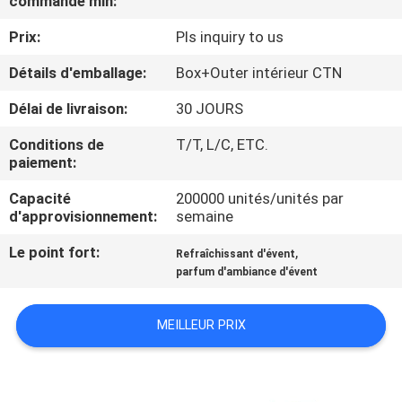
commande min:
Prix:
Pls inquiry to us
CONTRÔLE
DE
Détails d'emballage:
Box+Outer intérieur CTN
QUALITÉ
Délai de livraison:
30 JOURS
Conditions de
T/T, L/C, ETC.
CONTACTEZ-
paiement:
NOUS
Capacité
200000 unités/unités par
d'approvisionnement:
semaine
NOUVELLES
Le point fort:
,
Refraîchissant d'évent
parfum d'ambiance d'évent
DEMANDEZ
MEILLEUR PRIX
UNE
CITATION