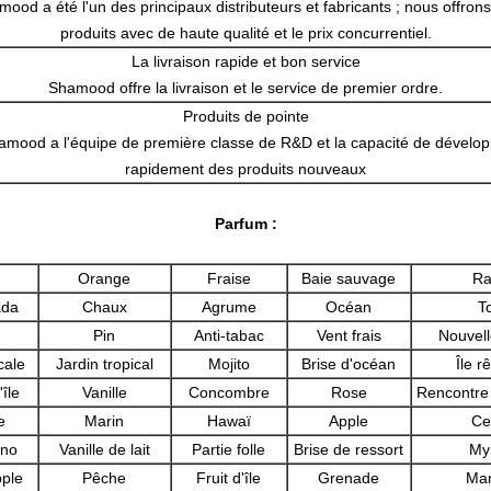
ood a été l'un des principaux distributeurs et fabricants ; nous offron
produits avec de haute qualité et le prix concurrentiel.
La livraison rapide et bon service
Shamood offre la livraison et le service de premier ordre.
Produits de pointe
amood a l'équipe de première classe de R&D et la capacité de dévelop
rapidement des produits nouveaux
Parfum :
Orange
Fraise
Baie sauvage
Ra
ada
Chaux
Agrume
Océan
To
n
Pin
Anti-tabac
Vent frais
Nouvell
cale
Jardin tropical
Mojito
Brise d'océan
Île r
île
Vanille
Concombre
Rose
Rencontre
e
Marin
Hawaï
Apple
Ce
ino
Vanille de lait
Partie folle
Brise de ressort
Myr
pple
Pêche
Fruit d'île
Grenade
Ma