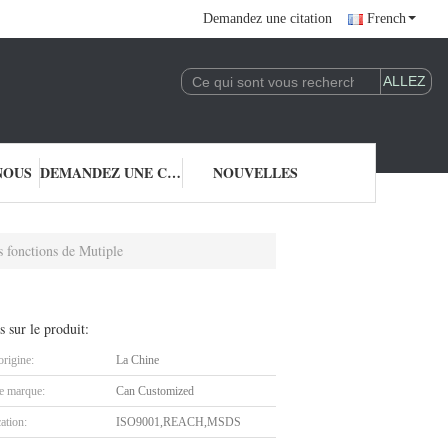
Demandez une citation
French
NOUS
DEMANDEZ UNE CITATION
NOUVELLES
s fonctions de Mutiple
s sur le produit:
origine:
La Chine
 marque:
Can Customized
cation:
ISO9001,REACH,MSDS