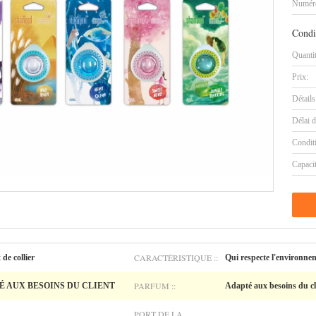
Numéro
Condi
Quanti
Prix:
Détails
Délai d
Condit
Capaci
CARACTÉRISTIQUE ::
de collier
Qui respecte l'environne
PARFUM ::
 AUX BESOINS DU CLIENT
Adapté aux besoins du cl
PORT DE LA