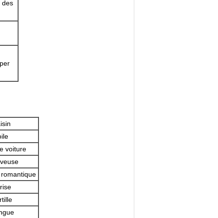
s des
per
isin
ile
e voiture
êveuse
 romantique
rise
tille
ngue