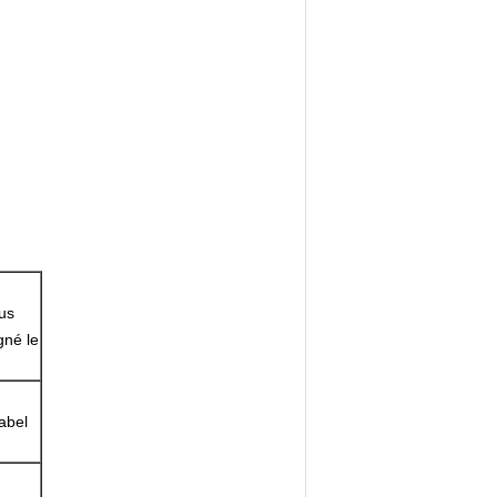
ous
gné le
label