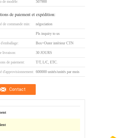
 de modèle:
507900
tions de paiement et expédition:
té de commande min:
négociation
Pls inquiry to us
 d'emballage:
Box+Outer intérieur CTN
e livraison:
30 JOURS
ions de paiement:
T/T, L/C, ETC.
té d'approvisionnement:
600000 unités/unités par mois
Contact
ment
ient