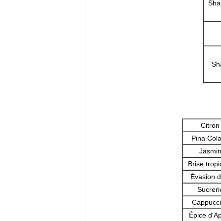
Sham
Sh
Citron
Pina Col
Jasmi
Brise tropi
Évasion d'
Sucreri
Cappucc
Épice d'A