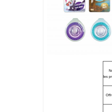
No
les p
Offr