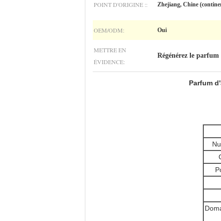
POINT D'ORIGINE ::
Zhejiang, Chine (contine
OEM/ODM:
Oui
METTRE EN
Régénérez le parfum 
ÉVIDENCE:
Parfum d'
Nu
Po
Domai