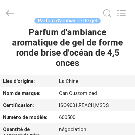
Shamood
Daily
Use
Products
Co.,
Parfum d'ambiance de gel
Ltd..
All
Parfum d'ambiance
MAISON
Rights
Reserved.
aromatique de gel de forme
PRODUITS
ronde brise d'océan de 4,5
onces
AU
SUJET
Lieu d'origine:
La Chine
DE
Nom de marque:
Can Customized
NOUS
Certification:
ISO9001,REACH,MSDS
Numéro de modèle:
600500
VISITE
D'USINE
Quantité de
négociation