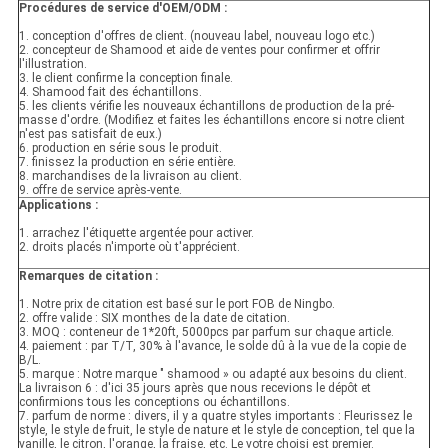
Procédures de service d'OEM/ODM :
1. conception d'offres de client. (nouveau label, nouveau logo etc.)
2. concepteur de Shamood et aide de ventes pour confirmer et offrir
l'illustration.
3. le client confirme la conception finale.
4. Shamood fait des échantillons.
5. les clients vérifie les nouveaux échantillons de production de la pré-
masse d'ordre. (Modifiez et faites les échantillons encore si notre client
n'est pas satisfait de eux.)
6. production en série sous le produit.
7. finissez la production en série entière.
8. marchandises de la livraison au client.
9. offre de service après-vente.
Applications :
1. arrachez l'étiquette argentée pour activer.
2. droits placés n'importe où t'apprécient.
Remarques de citation :
1. Notre prix de citation est basé sur le port FOB de Ningbo.
2. offre valide : SIX monthes de la date de citation.
3. MOQ : conteneur de 1*20ft, 5000pcs par parfum sur chaque article.
4. paiement : par T/T, 30% à l'avance, le solde dû à la vue de la copie de
B/L.
5. marque : Notre marque " shamood » ou adapté aux besoins du client.
La livraison 6 : d'ici 35 jours après que nous recevions le dépôt et
confirmions tous les conceptions ou échantillons.
7. parfum de norme : divers, il y a quatre styles importants : Fleurissez le
style, le style de fruit, le style de nature et le style de conception, tel que la
vanille, le citron, l'orange, la fraise, etc. Le votre choisi est premier.