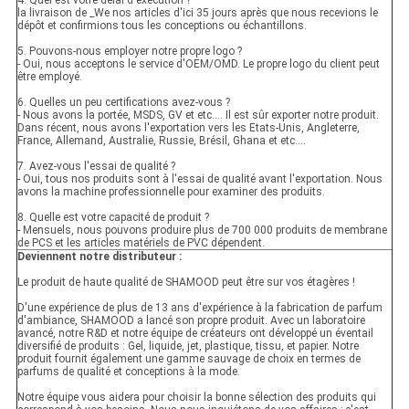
4. Quel est votre délai d'exécution ?
la livraison de _We nos articles d'ici 35 jours après que nous recevions le
dépôt et confirmions tous les conceptions ou échantillons.
5. Pouvons-nous employer notre propre logo ?
- Oui, nous acceptons le service d'OEM/OMD. Le propre logo du client peut
être employé.
6. Quelles un peu certifications avez-vous ?
- Nous avons la portée, MSDS, GV et etc…. Il est sûr exporter notre produit.
Dans récent, nous avons l'exportation vers les Etats-Unis, Angleterre,
France, Allemand, Australie, Russie, Brésil, Ghana et etc….
7. Avez-vous l'essai de qualité ?
- Oui, tous nos produits sont à l'essai de qualité avant l'exportation. Nous
avons la machine professionnelle pour examiner des produits.
8. Quelle est votre capacité de produit ?
- Mensuels, nous pouvons produire plus de 700 000 produits de membrane
de PCS et les articles matériels de PVC dépendent.
Deviennent notre distributeur :
Le produit de haute qualité de SHAMOOD peut être sur vos étagères !
D'une expérience de plus de 13 ans d'expérience à la fabrication de parfum
d'ambiance, SHAMOOD a lancé son propre produit. Avec un laboratoire
avancé, notre R&D et notre équipe de créateurs ont développé un éventail
diversifié de produits : Gel, liquide, jet, plastique, tissu, et papier. Notre
produit fournit également une gamme sauvage de choix en termes de
parfums de qualité et conceptions à la mode.
Notre équipe vous aidera pour choisir la bonne sélection des produits qui