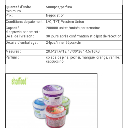
Quantité d'ordre
5000pcs/parfum
minimum :
Prix :
Négociation
Conditions de paiement :
L/C, T/T, Western Union
Capacité
200000 unités/unités par semaine
d'approvisionnement :
Délai de livraison :
30 jours après confirmation et dépôt de réception.
Détails d'emballage :
24pcs/inner 96pcs/ctn
Mesures :
28.6*21.6*12 45*30*26 14.5/16KG
Parfum :
colada de pina, pêcher, mangue, orange, vanille,
cappuccino