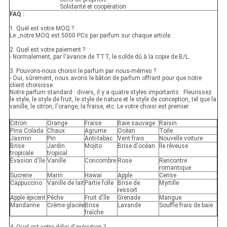
Solidarité et coopération
FAQ :
1. Quel est votre MOQ ?
Le _notre MOQ est 5000 PCs par parfum sur chaque article.
2. Quel est votre paiement ?
- Normalement, par l'avance de TTT, le solde dû à la copie de B/L.
3. Pouvons-nous choisir le parfum par nous-mêmes ?
- Oui, sûrement, nous avons le bâton de parfum offrant pour que notre
client choisisse.
Notre parfum standard : divers, il y a quatre styles importants : Fleurissez
le style, le style de fruit, le style de nature et le style de conception, tel que la
vanille, le citron, l'orange, la fraise, etc. Le votre choisi est premier.
Citron
Orange
Fraise
Baie sauvage
Raisin
Pina Colada
Chaux
Agrume
Océan
Toile
Jasmin
Pin
Anti-tabac
Vent frais
Nouvelle voiture
Brise
Jardin
Mojito
Brise d'océan
Île rêveuse
tropicale
tropical
Évasion d'île
Vanille
Concombre
Rose
Rencontre
romantique
Sucrerie
Marin
Hawaï
Apple
Cerise
Cappuccino
Vanille de lait
Partie folle
Brise de
Myrtille
ressort
Apple épicent
Pêche
Fruit d'île
Grenade
Mangue
Mandarine
Crème glacée
Brise
Lavande
Souffle frais de baie
fraîche