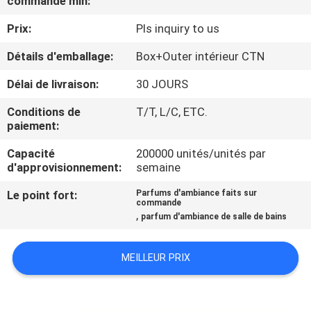
commande min:
Prix:
Pls inquiry to us
CONTRÔLE
DE
Détails d'emballage:
Box+Outer intérieur CTN
QUALITÉ
Délai de livraison:
30 JOURS
Conditions de
T/T, L/C, ETC.
CONTACTEZ-
paiement:
NOUS
Capacité
200000 unités/unités par
d'approvisionnement:
semaine
NOUVELLES
Le point fort:
Parfums d'ambiance faits sur
commande
,
parfum d'ambiance de salle de bains
DEMANDEZ
UNE
MEILLEUR PRIX
CITATION