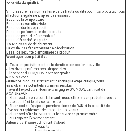
Contrôle de qualité :
Afin d'assurer les normes les plus de haute qualité pour nos produits, nous
effectuons également après des essais :
·Essai de la température
·Essai de rayon ultraviolet
·Essai de durée de produit
·Essai de performance des produits
·Essai de point d'inflammabilité
·Essai d'étanchéité liquide
·Taux d'essai de délabrement
·La couleur se fanent/essai de décoloration
·Essai de sécurité d'emballage de produit
Avantages compétitifs :
1. Tous les produits sont de la dernière conception nouvelle.
2. les divers parfums sont disponibles.
3. le service d'OEM/ODM sont acceptable.
4. Nous avons
vérifié nos produits strictement par chaque étape critique, tous
les problèmes potentiels sommes résolus
avant l'expédition. Nous avons gagné GV, MSDS, certificat de
WCA &REACH.
5. Shamood a son propre fabricant, nous offrons des produits avec de
haute qualité et le prix concurrentiel.
6. Shamood a l'équipe de première classe de R&D et la capacité de
développer rapidement des produits nouveaux
7. Shamood offre la livraison et le service de premier ordre.
8. qui respecte l'environnement
Valeurs de Shamood :
Client d'abord
Créativité
Sens de propriété