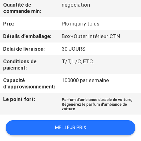
Quantité de
négociation
commande min:
CONTRÔLE
Prix:
Pls inquiry to us
DE
QUALITÉ
Détails d'emballage:
Box+Outer intérieur CTN
Délai de livraison:
30 JOURS
CONTACTEZ-
Conditions de
T/T, L/C, ETC.
NOUS
paiement:
Capacité
100000 par semaine
NOUVELLES
d'approvisionnement:
Le point fort:
,
Parfum d'ambiance durable de voiture
Régénérez le parfum d'ambiance de
DEMANDEZ
voiture
UNE
CITATION
MEILLEUR PRIX