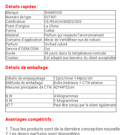
Détails rapides :
Marque :
SHAMOOD
Numéro de type :
507901
Certification :
CE/REACH/MSDS/SGS
Point d'origine :
La Chine
Forme :
Collier
Matériel :
Parfum qui respecte l'environnement
Domaine d'application :
Miroir de Vent&Rear-vue de voiture
Parfum :
Orchad coloré
Service d'OEM/ODM :
Oui
Durée :
45 jours dans la température normale
Couleur :
Est adapté aux besoins du client acceptable
Détails de emballage :
Détails de empaquetage :
12pcs/inner 144pcs/ctn
Méthode de emballage :
Boîte intérieure + CTN externe
Mesures principales de CTN :
42*44*32cm
N.W. :
4 kilogrammes
G.W. :
5 kilogrammes
ATT :
Peut être conçu par le client également
Avantages compétitifs :
1. Tous les produits sont de la dernière conception nouvelle.
2. Les divers parfums sont disponibles.