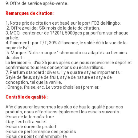
9. Offre de service après-vente.
Remarques de citation :
1. Notre prix de citation est basé sur le port FOB de Ningbo.
2. Offrez valide : SIX mois de la date de citation.
3. MOQ : conteneur de 1*20ft, 5000pcs par parfum sur chaque
article.
4. Paiement : par T/T, 30% à l'avance, le solde dû à la vue de la
copie de B/L.
5. Marque : Notre marque " shamood » ou adapté aux besoins
du client.
La livraison 6 : d'ici 35 jours après que nous recevions le dépôt et
confirmions tous les conceptions ou échantillons.
7. Parfum standard : divers, il y a quatre styles importants :
Style de fleur, style de fruit, style de nature et style de
conception, tel que la vanille,
, Orange, fraise, etc. Le votre choisi est premier.
Contrôle de qualité :
Afin d'assurer les normes les plus de haute qualité pour nos
produits, nous effectuons également les essais suivants :
·Essai de la température
·Ray Test ultra-violet
·Essai de durée de produit
·Essai de performance des produits
·Essai de point d'inflammabilité