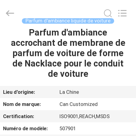
Shamood
Daily
Use
Products
Co.,
Parfum d'ambiance liquide de voiture
Ltd..
All
Parfum d'ambiance
MAISON
Rights
Reserved.
accrochant de membrane de
PRODUITS
parfum de voiture de forme
de Nacklace pour le conduit
AU
de voiture
SUJET
DE
Lieu d'origine:
La Chine
NOUS
Nom de marque:
Can Customized
Certification:
ISO9001,REACH,MSDS
VISITE
Numéro de modèle:
507901
D'USINE