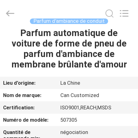
Shamood
Daily
Use
Products
Co.,
Parfum d'ambiance de conduit
Ltd..
All
Parfum automatique de
MAISON
Rights
Reserved.
voiture de forme de pneu de
PRODUITS
parfum d'ambiance de
membrane brûlante d'amour
AU
SUJET
Lieu d'origine:
La Chine
DE
Nom de marque:
Can Customized
NOUS
Certification:
ISO9001,REACH,MSDS
Numéro de modèle:
507305
VISITE
D'USINE
Quantité de
négociation