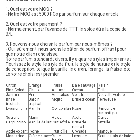
1. Quel est votre MOQ ?
- Notre MOQ est 5000 PCs par parfum sur chaque article.
2. Quel est votre paiement ?
- Normalement, par l'avance de TTT, le solde dû à la copie de
B/L.
3. Pouvons-nous choisir le parfum par nous-mêmes ?
- Oui, sûrement, nous avons le bâton de parfum offrant pour
que notre client choisisse.
Notre parfum standard : divers, il y a quatre styles importants :
Fleurissez le style, le style de fruit, le style de nature et le style
de conception, tel que la vanille, le citron, l'orange, la fraise, etc.
Le votre choisi est premier.
Citron
Orange
Fraise
Baie sauvage
Raisin
Pina Colada
Chaux
Agrume
Océan
Toile
Jasmin
Pin
Anti-tabac
Vent frais
Nouvelle voiture
Brise
Jardin
Mojito
Brise d'océan
Île rêveuse
tropicale
tropical
Évasion d'île
Vanille
Concombre
Rose
Rencontre
romantique
Sucrerie
Marin
Hawaï
Apple
Cerise
Cappuccino
Vanille de lait
Partie folle
Brise de
Myrtille
ressort
Apple épicent
Pêche
Fruit d'île
Grenade
Mangue
Mandarine
Crème glacée
Brise
Lavande
Souffle frais de baie