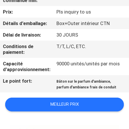
commande min:
Prix:
Pls inquiry to us
CONTRÔLE
DE
Détails d'emballage:
Box+Outer intérieur CTN
QUALITÉ
Délai de livraison:
30 JOURS
Conditions de
T/T, L/C, ETC.
CONTACTEZ-
paiement:
NOUS
Capacité
90000 unités/unités par mois
d'approvisionnement:
NOUVELLES
Le point fort:
,
Bâton sur le parfum d'ambiance
parfum d'ambiance frais de conduit
DEMANDEZ
MEILLEUR PRIX
UNE
CITATION