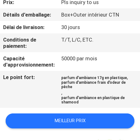
Prix:
Pls inquiry to us
CONTRÔLE
Détails d'emballage:
Box+Outer intérieur CTN
DE
Délai de livraison:
30 jours
QUALITÉ
Conditions de
T/T, L/C, ETC.
paiement:
CONTACTEZ-
Capacité
50000 par mois
d'approvisionnement:
NOUS
Le point fort:
,
parfum d'ambiance 17g en plastique
parfum d'ambiance frais d'odeur de
NOUVELLES
pêche
,
parfum d'ambiance en plastique de
shamood
DEMANDEZ
UNE
MEILLEUR PRIX
CITATION