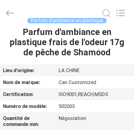
Shamood
Daily
Use
Products
Co.,
Parfum d'ambiance en plastique
Ltd..
All
Parfum d'ambiance en
MAISON
Rights
Reserved.
plastique frais de l'odeur 17g
PRODUITS
de pêche de Shamood
AU
Lieu d'origine:
LA CHINE
SUJET
Nom de marque:
Can Customized
DE
Certification:
ISO9001,REACH,MSDS
NOUS
Numéro de modèle:
502003
VISITE
Quantité de
Négociation
commande min:
D'USINE