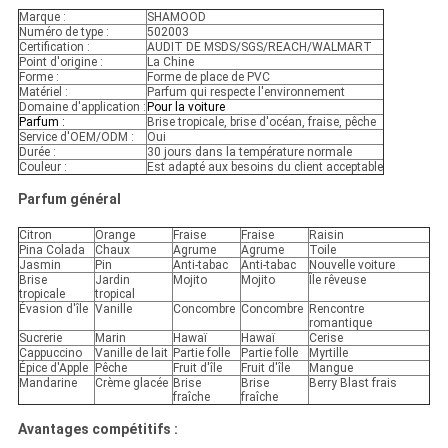
Marque :
SHAMOOD
Numéro de type :
502003
Certification :
AUDIT DE MSDS/SGS/REACH/WALMART
Point d'origine :
La Chine
Forme :
Forme de place de PVC
Matériel :
Parfum qui respecte l'environnement
Domaine d'application :
Pour la voiture
Parfum :
Brise tropicale, brise d'océan, fraise, pêche
Service d'OEM/ODM :
Oui
Durée :
30 jours dans la température normale
Couleur :
Est adapté aux besoins du client acceptable
Parfum général
Citron
Orange
Fraise
Fraise
Raisin
Pina Colada
Chaux
Agrume
Agrume
Toile
Jasmin
Pin
Anti-tabac
Anti-tabac
Nouvelle voiture
Brise
Jardin
Mojito
Mojito
Île rêveuse
tropicale
tropical
Évasion d'île
Vanille
Concombre
Concombre
Rencontre
romantique
Sucrerie
Marin
Hawaï
Hawaï
Cerise
Cappuccino
Vanille de lait
Partie folle
Partie folle
Myrtille
Épice d'Apple
Pêche
Fruit d'île
Fruit d'île
Mangue
Mandarine
Crème glacée
Brise
Brise
Berry Blast frais
fraîche
fraîche
Avantages compétitifs :