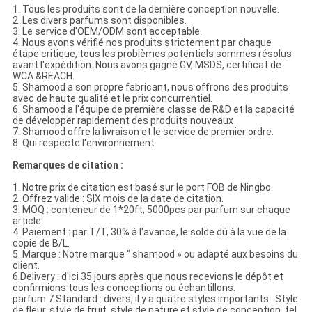
1. Tous les produits sont de la dernière conception nouvelle.
2. Les divers parfums sont disponibles.
3. Le service d'OEM/ODM sont acceptable.
4. Nous avons vérifié nos produits strictement par chaque
étape critique, tous les problèmes potentiels sommes résolus
avant l'expédition. Nous avons gagné GV, MSDS, certificat de
WCA &REACH.
5. Shamood a son propre fabricant, nous offrons des produits
avec de haute qualité et le prix concurrentiel.
6. Shamood a l'équipe de première classe de R&D et la capacité
de développer rapidement des produits nouveaux
7. Shamood offre la livraison et le service de premier ordre.
8. Qui respecte l'environnement
Remarques de citation :
1. Notre prix de citation est basé sur le port FOB de Ningbo.
2. Offrez valide : SIX mois de la date de citation.
3. MOQ : conteneur de 1*20ft, 5000pcs par parfum sur chaque
article.
4. Paiement : par T/T, 30% à l'avance, le solde dû à la vue de la
copie de B/L.
5. Marque : Notre marque " shamood » ou adapté aux besoins du
client.
6.Delivery : d'ici 35 jours après que nous recevions le dépôt et
confirmions tous les conceptions ou échantillons.
parfum 7.Standard : divers, il y a quatre styles importants : Style
de fleur, style de fruit, style de nature et style de conception, tel