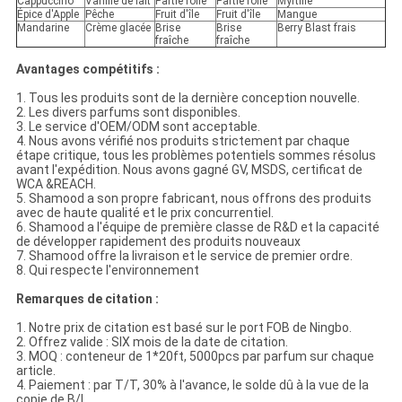
Cappuccino
Vanille de lait
Partie folle
Partie folle
Myrtille
Épice d'Apple
Pêche
Fruit d'île
Fruit d'île
Mangue
Mandarine
Crème glacée
Brise
Brise
Berry Blast frais
fraîche
fraîche
Avantages compétitifs :
1. Tous les produits sont de la dernière conception nouvelle.
2. Les divers parfums sont disponibles.
3. Le service d'OEM/ODM sont acceptable.
4. Nous avons vérifié nos produits strictement par chaque
étape critique, tous les problèmes potentiels sommes résolus
avant l'expédition. Nous avons gagné GV, MSDS, certificat de
WCA &REACH.
5. Shamood a son propre fabricant, nous offrons des produits
avec de haute qualité et le prix concurrentiel.
6. Shamood a l'équipe de première classe de R&D et la capacité
de développer rapidement des produits nouveaux
7. Shamood offre la livraison et le service de premier ordre.
8. Qui respecte l'environnement
Remarques de citation :
1. Notre prix de citation est basé sur le port FOB de Ningbo.
2. Offrez valide : SIX mois de la date de citation.
3. MOQ : conteneur de 1*20ft, 5000pcs par parfum sur chaque
article.
4. Paiement : par T/T, 30% à l'avance, le solde dû à la vue de la
copie de B/L.