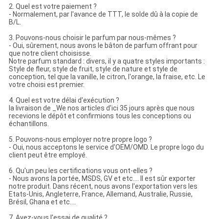
2. Quel est votre paiement ?
- Normalement, par l'avance de TTT, le solde dû à la copie de
B/L.
3. Pouvons-nous choisir le parfum par nous-mêmes ?
- Oui, sûrement, nous avons le bâton de parfum offrant pour
que notre client choisisse.
Notre parfum standard : divers, il y a quatre styles importants :
Style de fleur, style de fruit, style de nature et style de
conception, tel que la vanille, le citron, l'orange, la fraise, etc. Le
votre choisi est premier.
4. Quel est votre délai d'exécution ?
la livraison de _We nos articles d'ici 35 jours après que nous
recevions le dépôt et confirmions tous les conceptions ou
échantillons.
5. Pouvons-nous employer notre propre logo ?
- Oui, nous acceptons le service d'OEM/OMD. Le propre logo du
client peut être employé.
6. Qu'un peu les certifications vous ont-elles ?
- Nous avons la portée, MSDS, GV et etc…. Il est sûr exporter
notre produit. Dans récent, nous avons l'exportation vers les
Etats-Unis, Angleterre, France, Allemand, Australie, Russie,
Brésil, Ghana et etc….
7. Avez-vous l'essai de qualité ?