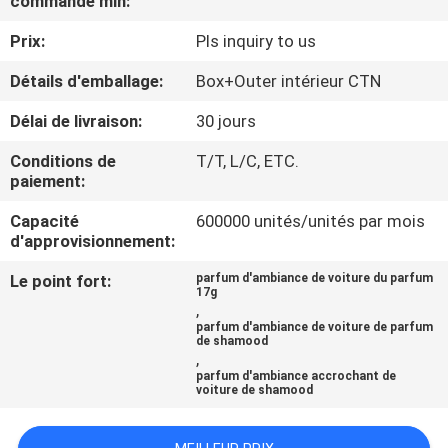
commande min:
Prix:
Pls inquiry to us
CONTRÔLE
DE
Détails d'emballage:
Box+Outer intérieur CTN
QUALITÉ
Délai de livraison:
30 jours
Conditions de
T/T, L/C, ETC.
CONTACTEZ-
paiement:
NOUS
Capacité
600000 unités/unités par mois
d'approvisionnement:
NOUVELLES
Le point fort:
parfum d'ambiance de voiture du parfum
17g
,
parfum d'ambiance de voiture de parfum
DEMANDEZ
de shamood
,
UNE
parfum d'ambiance accrochant de
voiture de shamood
CITATION