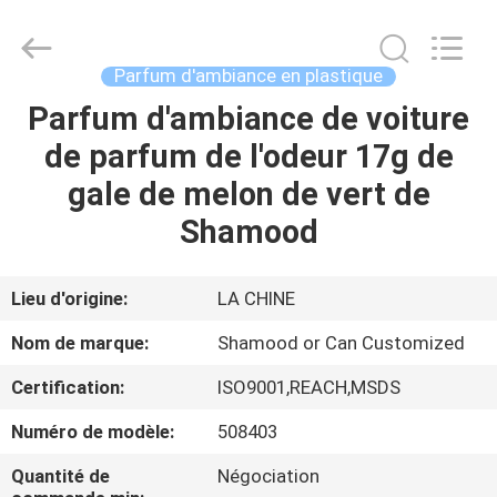
Shamood
Daily
Use
Products
Co.,
Parfum d'ambiance en plastique
Ltd..
All
Parfum d'ambiance de voiture
MAISON
Rights
Reserved.
de parfum de l'odeur 17g de
PRODUITS
gale de melon de vert de
Shamood
AU
SUJET
Lieu d'origine:
LA CHINE
DE
Nom de marque:
Shamood or Can Customized
NOUS
Certification:
ISO9001,REACH,MSDS
Numéro de modèle:
508403
VISITE
D'USINE
Quantité de
Négociation