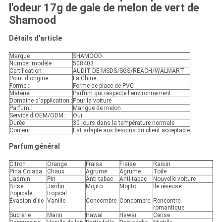
l'odeur 17g de gale de melon de vert de
Shamood
Détails d'article
Marque :
SHAMOOD
Number modèle :
508403
Certification :
AUDIT DE MSDS/SGS/REACH/WALMART
Point d'origine :
La Chine
Forme :
Forme de place de PVC
Matériel :
Parfum qui respecte l'environnement
Domaine d'application :
Pour la voiture
Parfum :
Mangue de melon
Service d'OEM/ODM :
Oui
Durée :
30 jours dans la température normale
Couleur :
Est adapté aux besoins du client acceptable
Parfum général
Citron
Orange
Fraise
Fraise
Raisin
Pina Colada
Chaux
Agrume
Agrume
Toile
Jasmin
Pin
Anti-tabac
Anti-tabac
Nouvelle voiture
Brise
Jardin
Mojito
Mojito
Île rêveuse
tropicale
tropical
Évasion d'île
Vanille
Concombre
Concombre
Rencontre
romantique
Sucrerie
Marin
Hawaï
Hawaï
Cerise